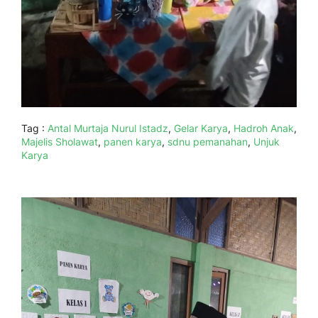
Tag :
Antal Murtaja Nurul Istadz
,
Gelar Karya
,
Hadroh Anak
,
Majelis Sholawat
,
panen karya
,
sdnu pemanahan
,
Unjuk
Karya