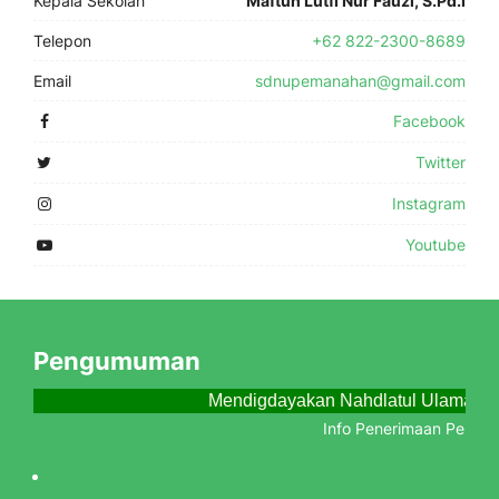
Kepala Sekolah
Maftuh Lutfi Nur Fauzi, S.Pd.I
Telepon
+62 822-2300-8689
Email
sdnupemanahan@gmail.com
Facebook
Twitter
Instagram
Youtube
Pengumuman
Mendigdayakan Nahdlatul Ulama Me
Info Penerimaan Peserta 