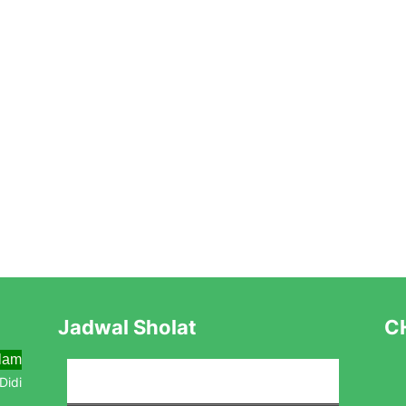
Jadwal Sholat
CH
lama Menjemput Abad Kedua Menuju Kebangkitan Baru
dik Baru Tahun Pelajaran 2025/2026