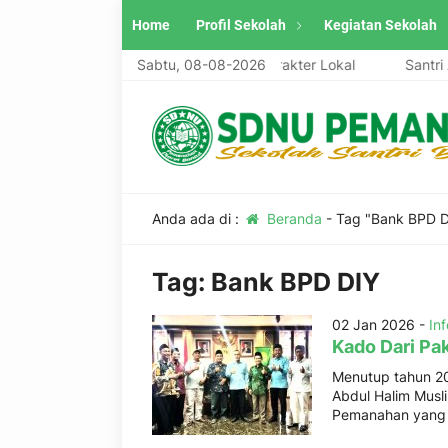
Home
Profil Sekolah
Kegiatan Sekolah
diri, Unggul, Berwawasan Global, Berkarakter Lokal
Sabtu, 08-08-2026
Santri As
Anda ada di :
Beranda
-
Tag "Bank BPD D
Tag:
Bank BPD DIY
02 Jan 2026 -
In
Kado Dari Pa
Menutup tahun 2
Abdul Halim Musl
Pemanahan yang d