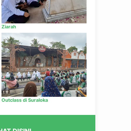
Ziarah
Outclass di Suraloka
AT DISINI