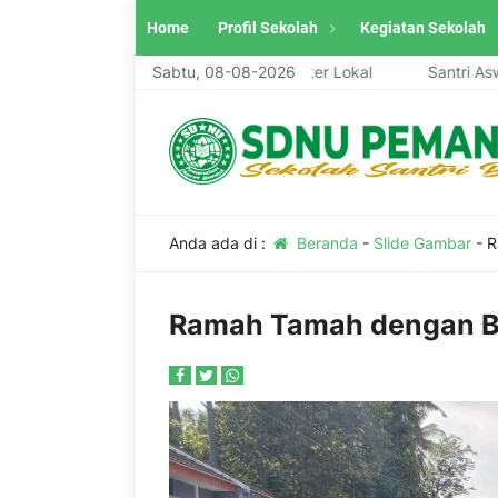
Home
Profil Sekolah
Kegiatan Sekolah
ggul, Berwawasan Global, Berkarakter Lokal
Sabtu, 08-08-2026
Santri Aswaja, Ma
Anda ada di :
Beranda
-
Slide Gambar
-
R
Ramah Tamah dengan Bu