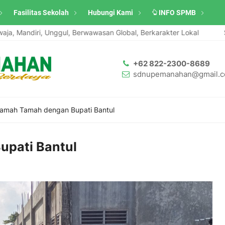
Fasilitas Sekolah
Hubungi Kami
INFO SPMB
ndiri, Unggul, Berwawasan Global, Berkarakter Lokal
Santri A
+62 822-2300-8689
sdnupemanahan@gmail.
amah Tamah dengan Bupati Bantul
pati Bantul