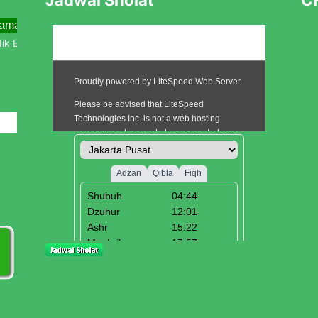
ma Menjemput Abad Kedua Menuju Kebangkitan Baru
u Tahun Pelajaran 2025/2026
i