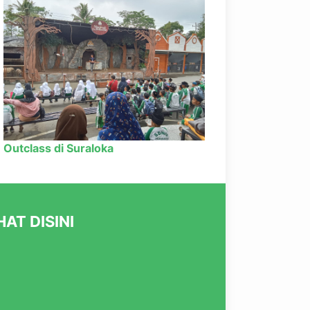
Outclass di Suraloka
AT DISINI