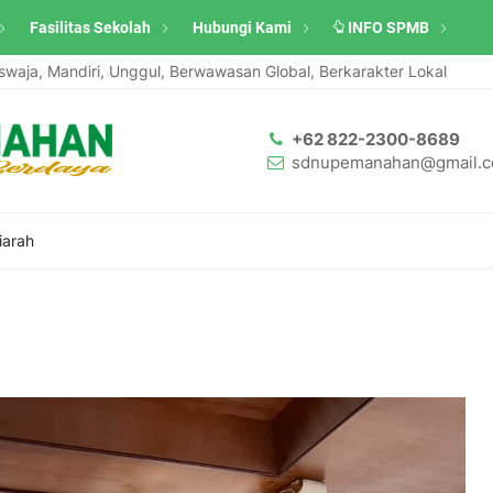
Fasilitas Sekolah
Hubungi Kami
INFO SPMB
Mandiri, Unggul, Berwawasan Global, Berkarakter Lokal
Santri
+62 822-2300-8689
sdnupemanahan@gmail.
iarah