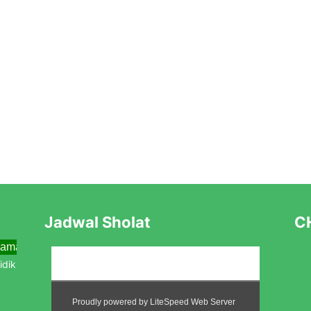
Jadwal Sholat
CH
ama Menjemput Abad Kedua Menuju Kebangkitan Baru
aru Tahun Pelajaran 2025/2026