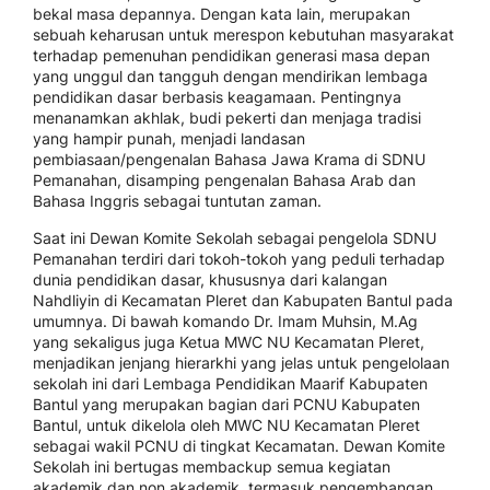
bekal masa depannya. Dengan kata lain, merupakan
sebuah keharusan untuk merespon kebutuhan masyarakat
terhadap pemenuhan pendidikan generasi masa depan
yang unggul dan tangguh dengan mendirikan lembaga
pendidikan dasar berbasis keagamaan. Pentingnya
menanamkan akhlak, budi pekerti dan menjaga tradisi
yang hampir punah, menjadi landasan
pembiasaan/pengenalan Bahasa Jawa Krama di SDNU
Pemanahan, disamping pengenalan Bahasa Arab dan
Bahasa Inggris sebagai tuntutan zaman.
Saat ini Dewan Komite Sekolah sebagai pengelola SDNU
Pemanahan terdiri dari tokoh-tokoh yang peduli terhadap
dunia pendidikan dasar, khususnya dari kalangan
Nahdliyin di Kecamatan Pleret dan Kabupaten Bantul pada
umumnya. Di bawah komando Dr. Imam Muhsin, M.Ag
yang sekaligus juga Ketua MWC NU Kecamatan Pleret,
menjadikan jenjang hierarkhi yang jelas untuk pengelolaan
sekolah ini dari Lembaga Pendidikan Maarif Kabupaten
Bantul yang merupakan bagian dari PCNU Kabupaten
Bantul, untuk dikelola oleh MWC NU Kecamatan Pleret
sebagai wakil PCNU di tingkat Kecamatan. Dewan Komite
Sekolah ini bertugas membackup semua kegiatan
akademik dan non akademik, termasuk pengembangan