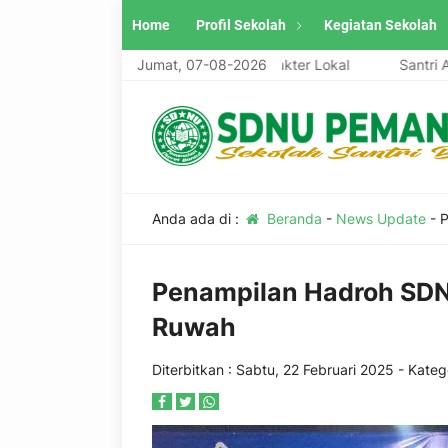
Home
Profil Sekolah
Kegiatan Sekolah
i, Unggul, Berwawasan Global, Berkarakter Lokal
Jumat, 07-08-2026
Santri Aswaj
Anda ada di :
Beranda
-
News Update
-
P
Penampilan Hadroh SDN
Ruwah
Diterbitkan :
Sabtu, 22 Februari 2025
- Katego