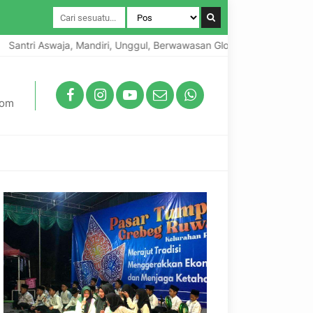
tri Aswaja, Mandiri, Unggul, Berwawasan Global, Berkarakter Lokal
com