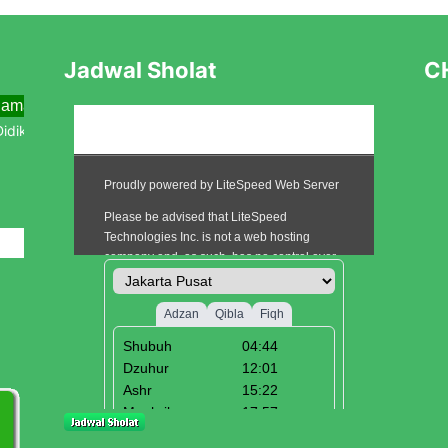
Jadwal Sholat
CH
ama Menjemput Abad Kedua Menuju Kebangkitan Baru
 Baru Tahun Pelajaran 2025/2026
i