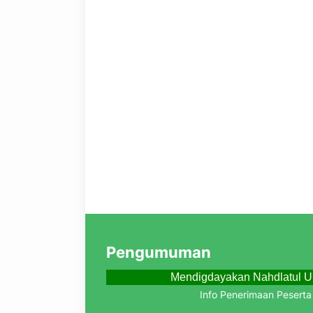
Pengumuman
Mendigdayakan Nahdlatul U
Info Penerimaan Peserta D