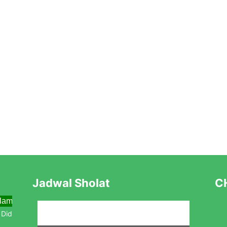
Jadwal Sholat
CH
lama Menjemput Abad Kedua Menuju Kebangkitan Baru
idik Baru Tahun Pelajaran 2025/2026