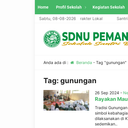
Home
Profil Sekolah
Kegiatan Sekolah
ndiri, Unggul, Berwawasan Global, Berkarakter Lokal
Sabtu, 08-08-2026
Santri A
Anda ada di :
Beranda
-
Tag "gunungan"
Tag:
gunungan
26 Sep 2024 -
Ne
Rayakan Mau
Tradisi Gununga
simbol kebahagi
dilaksanakan di K
sedemikan..