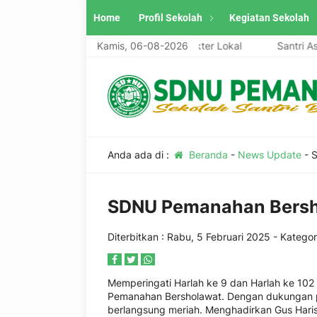
Home
Profil Sekolah
Kegiatan Sekolah
Unggul, Berwawasan Global, Berkarakter Lokal
Kamis, 06-08-2026
Santri Aswaja, 
Anda ada di :
Beranda
-
News Update
-
S
SDNU Pemanahan Bersho
Diterbitkan :
Rabu, 5 Februari 2025
- Kategor
Memperingati Harlah ke 9 dan Harlah ke 1
Pemanahan Bersholawat. Dengan dukungan p
berlangsung meriah. Menghadirkan Gus Haris