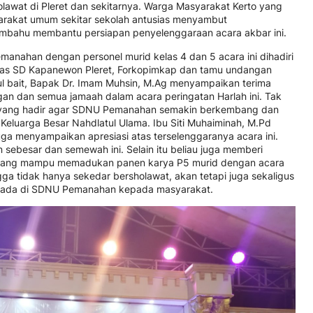
lawat di Pleret dan sekitarnya. Warga Masyarakat Kerto yang
rakat umum sekitar sekolah antusias menyambut
mbahu membantu persiapan penyelenggaraan acara akbar ini.
nahan dengan personel murid kelas 4 dan 5 acara ini dihadiri
was SD Kapanewon Pleret, Forkopimkap dan tamu undangan
ul bait, Bapak Dr. Imam Muhsin, M.Ag menyampaikan terima
gan dan semua jamaah dalam acara peringatan Harlah ini. Tak
yang hadir agar SDNU Pemanahan semakin berkembang dan
eluarga Besar Nahdlatul Ulama. Ibu Siti Muhaiminah, M.Pd
uga menyampaikan apresiasi atas terselenggaranya acara ini.
sebesar dan semewah ini. Selain itu beliau juga memberi
n yang mampu memadukan panen karya P5 murid dengan acara
ga tidak hanya sekedar bersholawat, akan tetapi juga sekaligus
g ada di SDNU Pemanahan kepada masyarakat.