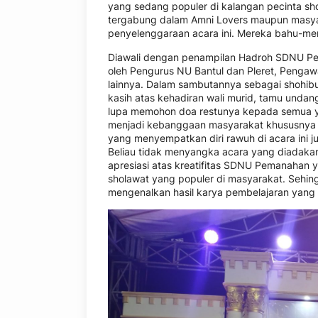
yang sedang populer di kalangan pecinta sho
tergabung dalam Amni Lovers maupun masya
penyelenggaraan acara ini. Mereka bahu-me
Diawali dengan penampilan Hadroh SDNU Pema
oleh Pengurus NU Bantul dan Pleret, Penga
lainnya. Dalam sambutannya sebagai shohib
kasih atas kehadiran wali murid, tamu undan
lupa memohon doa restunya kepada semua 
menjadi kebanggaan masyarakat khususnya K
yang menyempatkan diri rawuh di acara ini j
Beliau tidak menyangka acara yang diadakan 
apresiasi atas kreatifitas SDNU Pemanaha
sholawat yang populer di masyarakat. Sehing
mengenalkan hasil karya pembelajaran yan