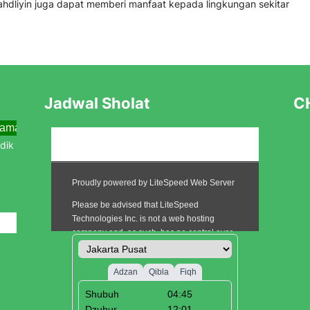
hdliyin juga dapat memberi manfaat kepada lingkungan sekitar
Jadwal Sholat
CH
ama Menjemput Abad Kedua Menuju Kebangkitan Baru
aru Tahun Pelajaran 2025/2026
i