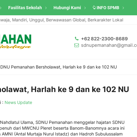
Fasilitas Sekolah
Hubungi Kami
INFO SPMB
Mandiri, Unggul, Berwawasan Global, Berkarakter Lokal
Santri
+62 822-2300-8689
sdnupemanahan@gmail.
DNU Pemanahan Bersholawat, Harlah ke 9 dan ke 102 NU
lawat, Harlah ke 9 dan ke 102 NU
i :
News Update
02 Nahdlatul Ulama, SDNU Pemanahan menggelar hajatan SDNU
enuh dari MWCNU Pleret beserta Banom-Banomnya acara ini
 AMNI (Antal Murtaja Nurul Istadz) dan Hadroh Subulussalam