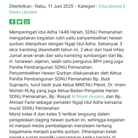
Diterbitkan :
Rabu, 11 Juni 2025
- Kategori :
Educational
/
News Update
Memperingati Idul Adha 1446 Hijriah, SDNU Pemanahan
mengadakan kegiatan rutin yaitu penyembelihan hewan
qurban dilanjutkan dengan Ngaji Idul Adha. Sebanyak 3
ekor kambing disembelih tahun ini, 2 ekor dari hasil Infaq
Jumat anak-anak dan satu kambing sumbangan dari Bp.
H. Ismawan Jejeran, salah satu pengurus BPH yang juga
Panitia Pembangunan SDNU Pemanahan.
Penyembelihan Hewan Qurban dilaksanakan oleh Ketua
Panitia Pembangunan SDNU Pemanahan Bp. Budi
Suprapto, turut hadir pula Ketua MWCNU Pleret, Dr. Imam
Muhsin M,Ag yang juga Ketua Badan Pengelola Harian
SDNU Pemanahan, Bp. Rosyid
M Rosid Husaini
, dan Bp.
Ahmad Farid sebagai pemateri Ngaji Idul Adha bersama
murid SDNU Pemanahan
Murid kelas 4 dan kelas 5 terlibat langsung dalam
pengelolaan daging hewan qurban ini, sehingga kegiatan
ini menjadi media pembelajaran mendalam tentang
bagaimana menjadi panitia qurban. Diharapkan kelak
mereka sudah memiliki pengalaman ketika berada di