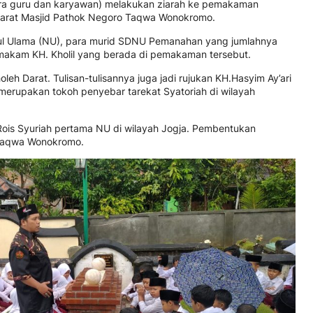
para guru dan karyawan) melakukan ziarah ke pemakaman
barat Masjid Pathok Negoro Taqwa Wonokromo.
ul Ulama (NU), para murid SDNU Pemanahan yang jumlahnya
makam KH. Kholil yang berada di pemakaman tersebut.
leh Darat. Tulisan-tulisannya juga jadi rujukan KH.Hasyim Ay’ari
 merupakan tokoh penyebar tarekat Syatoriah di wilayah
i Rois Syuriah pertama NU di wilayah Jogja. Pembentukan
 Taqwa Wonokromo.