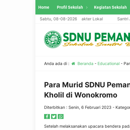
Home
Profil Sekolah
Kegiatan Sekolah
ri, Unggul, Berwawasan Global, Berkarakter Lokal
Sabtu, 08-08-2026
Santri Aswa
Anda ada di :
Beranda
-
Educational
-
Par
Para Murid SDNU Peman
Kholil di Wonokromo
Diterbitkan :
Senin, 6 Februari 2023
- Kategor
Setelah melaksanakan upacara bendera pad