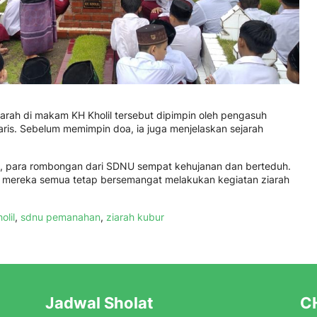
arah di makam KH Kholil tersebut dipimpin oleh pengasuh
aris. Sebelum memimpin doa, ia juga menjelaskan sejarah
, para rombongan dari SDNU sempat kehujanan dan berteduh.
, mereka semua tetap bersemangat melakukan kegiatan ziarah
olil
,
sdnu pemanahan
,
ziarah kubur
Jadwal Sholat
CH