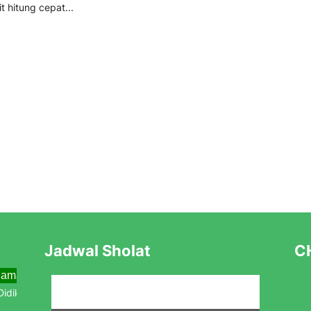
t hitung cepat...
Jadwal Sholat
CH
lama Menjemput Abad Kedua Menuju Kebangkitan Baru
dik Baru Tahun Pelajaran 2025/2026