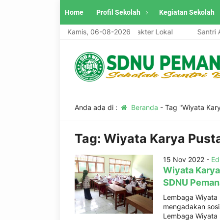
Home
Profil Sekolah
Kegiatan Sekolah
diri, Unggul, Berwawasan Global, Berkarakter Lokal
Kamis, 06-08-2026
Santri As
Anda ada di :
Beranda
-
Tag "Wiyata Kar
Tag:
Wiyata Karya Pust
15 Nov 2022 -
Ed
Wiyata Karya
SDNU Pemana
Lembaga Wiyata 
mengadakan sosia
Lembaga Wiyata K