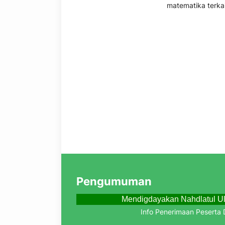
matematika terkai
Pengumuman
Mendigdayakan Nahdlatul U
Info Penerimaan Peserta Di