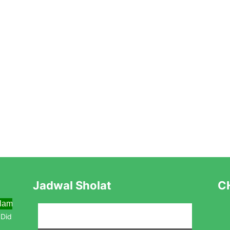
Jadwal Sholat
CH
lama Menjemput Abad Kedua Menuju Kebangkitan Baru
idik Baru Tahun Pelajaran 2025/2026