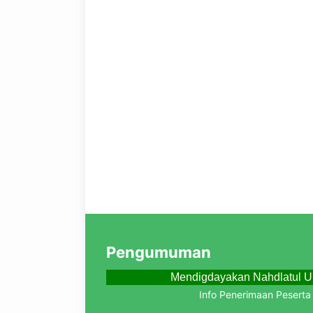
Pengumuman
Mendigdayakan Nahdlatul U
Info Penerimaan Peserta D