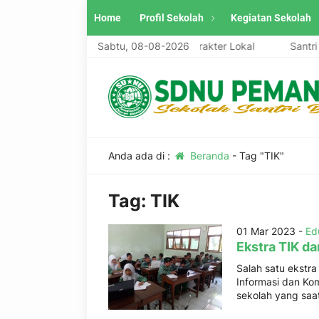
Home
Profil Sekolah
Kegiatan Sekolah
ndiri, Unggul, Berwawasan Global, Berkarakter Lokal
Sabtu, 08-08-2026
Santri A
Anda ada di :
Beranda
-
Tag "TIK"
Tag:
TIK
01 Mar 2023 -
Ed
Ekstra TIK d
Salah satu ekstr
Informasi dan Kom
sekolah yang saat 