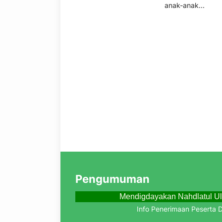
anak-anak...
Pengumuman
Mendigdayakan Nahdlatul U
Info Penerimaan Peserta Did