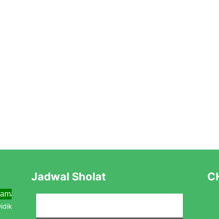
Jadwal Sholat
CH
lama Menjemput Abad Kedua Menuju Kebangkitan Baru
ik Baru Tahun Pelajaran 2025/2026