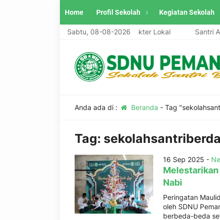
Home
Profil Sekolah
Kegiatan Sekolah
iri, Unggul, Berwawasan Global, Berkarakter Lokal
Sabtu, 08-08-2026
Santri Asw
Anda ada di :
Beranda
-
Tag "sekolahsant
Tag:
sekolahsantriberd
16 Sep 2025 -
Ne
Melestarikan
Nabi
Peringatan Maul
oleh SDNU Pemana
berbeda-beda se