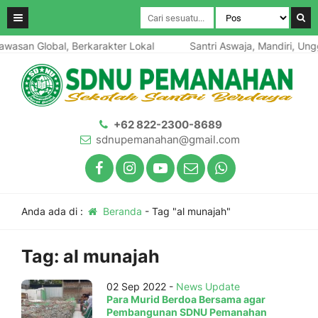
wasan Global, Berkarakter Lokal
Santri Aswaja, Mandiri, Ungg
+62 822-2300-8689
sdnupemanahan@gmail.com
Anda ada di :
Beranda
-
Tag "al munajah"
Tag:
al munajah
02 Sep 2022 -
News Update
Para Murid Berdoa Bersama agar
Pembangunan SDNU Pemanahan